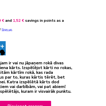
9 €
and
1,52 €
savings in points as a
t?
Sign up
.
jam ir vai nu jāpaņem rokā divas
viena kārts. Izspēlējot kārti no rokas,
citām kārtīm rokā, kas rada
 par to, kuras kārtis tērēt, bet
ei. Katra izspēlētā kārts dod
ktiem vai darbībām, vai pat abiem!
spēlētājs, kuram ir visvairāk punktu.