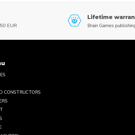
Lifetime warran
r 50 EUR
Brain Games publishin
nu
ES
ND CONSTRUCTORS
ERS
NT
S
E