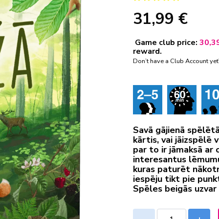
31,99 €
Game club price:
30,3
reward.
Don’t have a Club Account ye
Savā gājienā spēlētā
kārtis, vai jāizspēlē 
par to ir jāmaksā ar 
interesantus lēmumus
kuras paturēt nākotn
iespēju tikt pie pun
Spēles beigās uzvar 