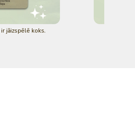
ir jāizspēlē koks.
Izspēlēj