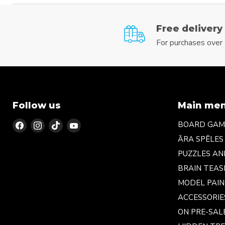
Free delivery
For purchases ove
Follow us
Main me
Find
Find
Find
Find
BOARD GAM
us
us
us
us
ĀRA SPĒLES
on
on
on
on
PUZZLES A
Facebook
Instagram
TikTok
YouTube
BRAIN TEAS
MODEL PAI
ACCESSORIE
ON PRE-SAL