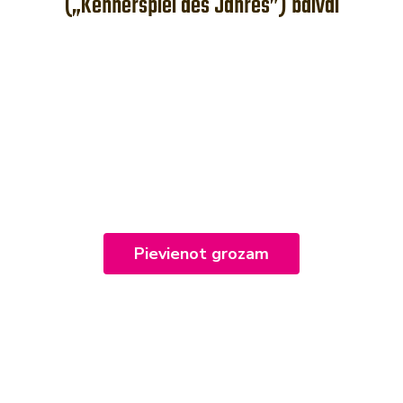
(„Kennerspiel des Jahres”) balvai
ĀJ PLAŠO MEŽA PAS
Pievienot grozam