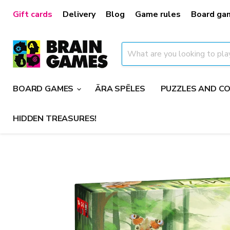
Gift cards
Delivery
Blog
Game rules
Board ga
BOARD GAMES
ĀRA SPĒLES
PUZZLES AND 
HIDDEN TREASURES!