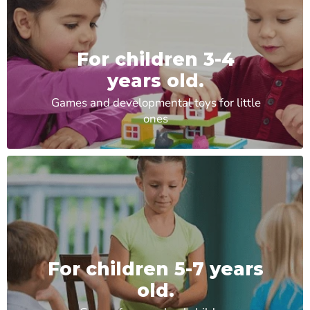
For children 3-4
years old.
Games and developmental toys for little
ones
For children 5-7 years
old.