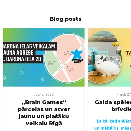
Blog posts
July 2, 2026
March 27
„Brain Games“
Galda spēle
pārceļas un atver
brīvd
jaunu un plašāku
Laikā, kad apkārt 
veikalu Rīgā
un mākslīgs, mēs 