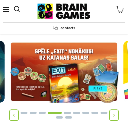
Menu
View
Search
cart
contacts