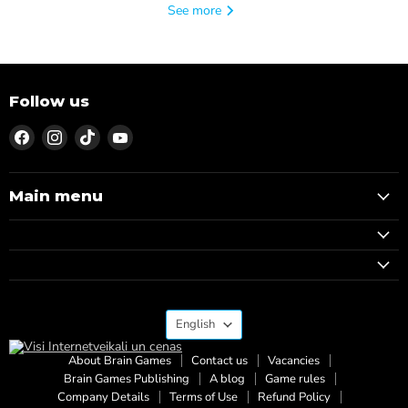
See more
Follow us
Find
Find
Find
Find
us
us
us
us
on
on
on
on
Facebook
Instagram
TikTok
YouTube
Main menu
Language
English
About Brain Games
Contact us
Vacancies
Brain Games Publishing
A blog
Game rules
Company Details
Terms of Use
Refund Policy