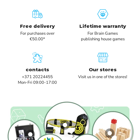
Free delivery
Lifetime warranty
For purchases over
For Brain Games
€50.00*
publishing house games
Waboba Flyer
9,50 €
contacts
Our stores
+371 20224455
Visit us in one of the stores!
Apskatīt produktu
Bex Petanque
Spikeball Pro Kit
Mon-Fri 09:00-17:00
Boule Alsace
Tournament
Waboba Moon
Kubb Viking
(Petanque)
Edition
Ball
Original, red king
40,99 €
119,95 €
6,95 €
49,99 €
Apskatīt produktu
Apskatīt produktu
Apskatīt produktu
Apskatīt produktu