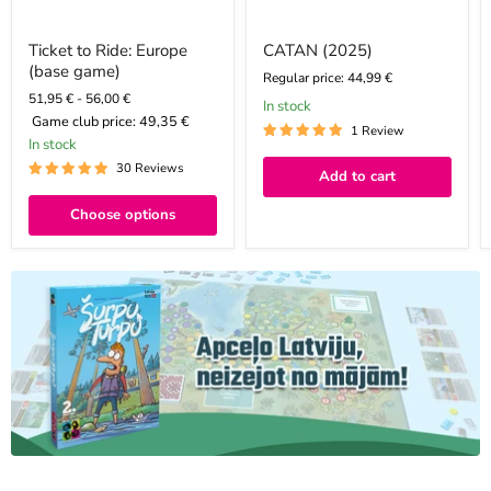
Ticket to Ride: Europe
CATAN (2025)
(base game)
Regular price: 44,99 €
51,95 €
-
56,00 €
In stock
Game club price:
49,35 €
1 Review
In stock
30 Reviews
Add to cart
Choose options