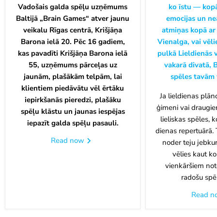
Vadošais galda spēļu uzņēmums
ko īstu — kop
Baltijā „Brain Games“ atver jaunu
emocijas un ne
veikalu Rīgas centrā, Krišjāņa
atmiņas kopā ar
Barona ielā 20. Pēc 16 gadiem,
Vienalga, vai vēli
kas pavadīti Krišjāņa Barona ielā
pulkā Lieldienās 
55, uzņēmums pārceļas uz
vakarā divatā, 
jaunām, plašākām telpām, lai
spēles tavām 
klientiem piedāvātu vēl ērtāku
Ja lieldienas plān
iepirkšanās pieredzi, plašāku
ģimeni vai draugiem
spēļu klāstu un jaunas iespējas
lieliskas spēles, 
iepazīt galda spēļu pasauli.
dienas repertuārā. 
Read now
noder teju jebkur
vēlies kaut k
vienkāršiem not
radošu spēl
Read 