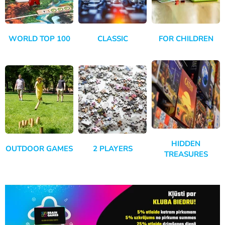
WORLD TOP 100
CLASSIC
FOR CHILDREN
HIDDEN
OUTDOOR GAMES
2 PLAYERS
TREASURES