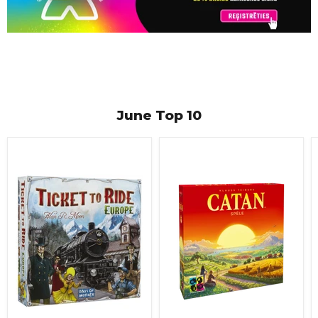
June Top 10
Ticket
CATAN
to
(2025)
Ride:
Europe
(base
game)