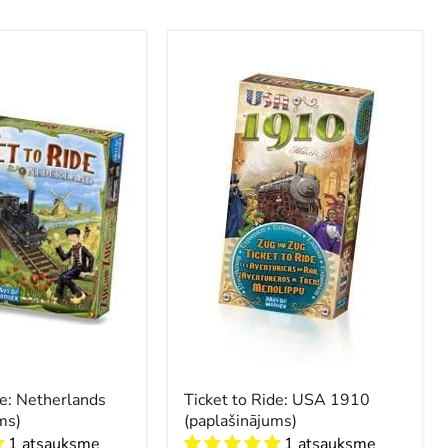
Ticket
to
Ride:
USA
ms)
1910
(paplašinājums)
de: Netherlands
Ticket to Ride: USA 1910
ms)
(paplašinājums)
1 atsauksme
1 atsauksme