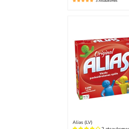
3 Atsauksmes
Alias
(LV)
Alias (LV)
2 atsauksme