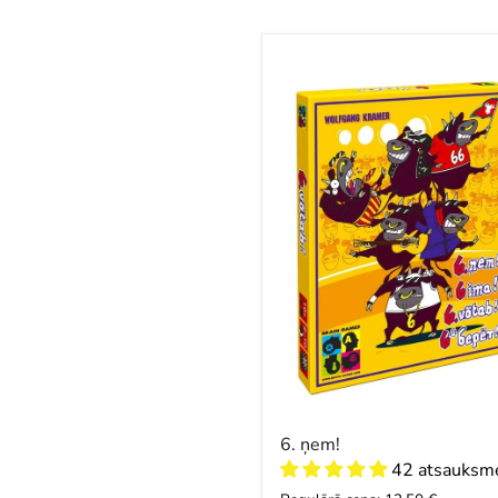
6.
ņem!
6. ņem!
42 atsauksm