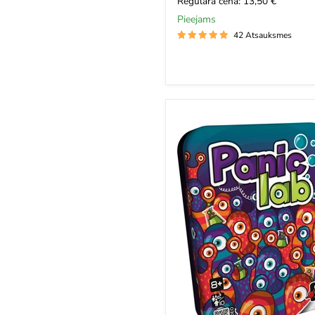
Regulārā cena: 13,50 €
Pieejams
42 Atsauksmes
Panic
Lab