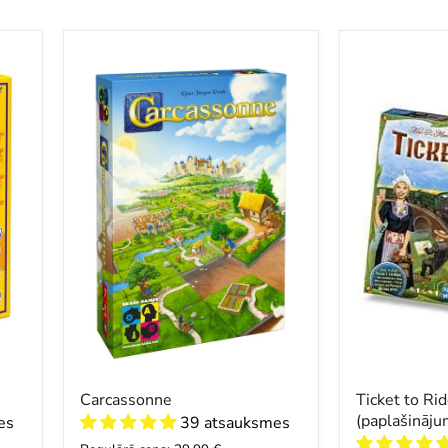
Carcassonne
Ticket
to
Ride:
Netherlands
(paplašināju
Carcassonne
Ticket to Ri
(paplašināju
es
39 atsauksmes