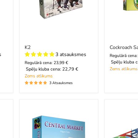
K2
Cockroach S
s
3 atsauksmes
Regulārā cena:
Spēļu kluba c
Regulārā cena: 23,99 €
Spēļu kluba cena:
22,79 €
Zems atlikums
Zems atlikums
3 Atsauksmes
Central
Ligretto
Market
EN/DE