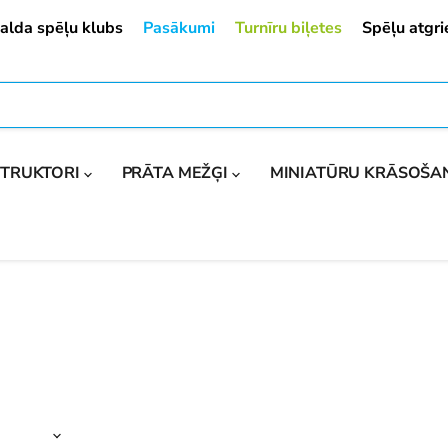
alda spēļu klubs
Pasākumi
Turnīru biļetes
Spēļu atgr
STRUKTORI
PRĀTA MEŽĢI
MINIATŪRU KRĀSOŠ