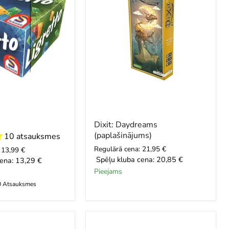
Dixit: Daydreams
(paplašinājums)
10 atsauksmes
Regulārā cena: 21,95 €
 13,99 €
Spēļu kluba cena:
20,85 €
ena:
13,29 €
Pieejams
0 Atsauksmes
Game