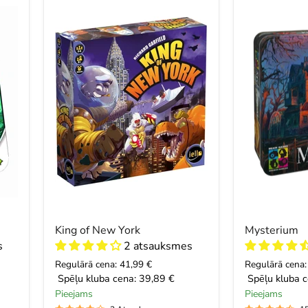
of
New
York
King of New York
Mysterium
s
2 atsauksmes
Regulārā cena: 41,99 €
Regulārā cena:
Spēļu kluba cena:
39,89 €
Spēļu kluba c
Pieejams
Pieejams