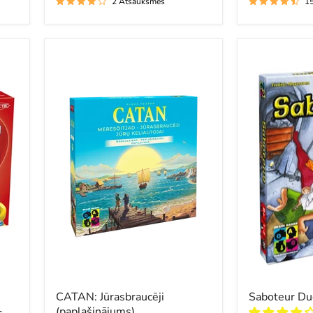
2 Atsauksmes
1
CATAN:
Saboteur
Jūrasbraucēji
Duel
(paplašinājums)
CATAN: Jūrasbraucēji
Saboteur Du
(paplašinājums)
s