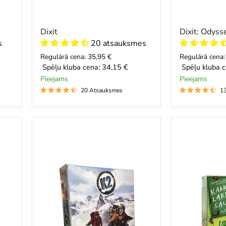
Dixit
Dixit: Odyss
s
20 atsauksmes
Regulārā cena: 35,95 €
Regulārā cena:
Spēļu kluba cena:
34,15 €
Spēļu kluba c
Pieejams
Pieejams
20 Atsauksmes
1
K2
Cockroach
Salad