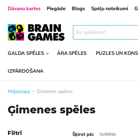
Dāvanu kartes
Piegāde
Blogs
Spēļu noteikumi
G
GALDA SPĒLES
ĀRA SPĒLES
PUZLES UN KON
IZPĀRDOŠANA
Mājaslapa
Ģimenes spēles
Ģimenes spēles
Filtri
Šķirot pēc