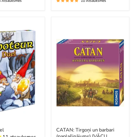
5 Atsauksmes
10 Atsauksmes
CATAN:
Tirgoņi
un
barbari
(paplašinājums)
[VĀCU
VALODĀ]
el
CATAN: Tirgoņi un barbari
(paplašinājums) [VĀCU
11 atsauksmes