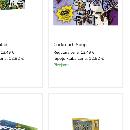
alad
Cockroach Soup
 13,49 €
Regulārā cena: 13,49 €
ena:
12,82 €
Spēļu kluba cena:
12,82 €
Pieejams
Dixit:
Daydreams
(paplašinājums)