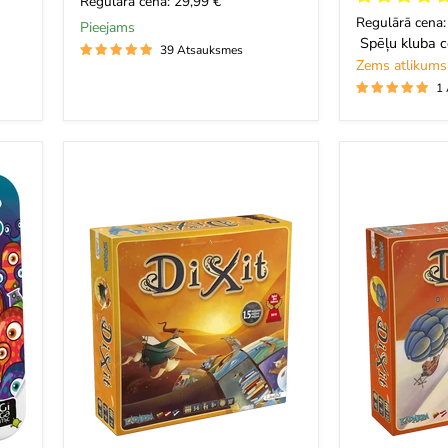
Regulārā cena: 29,99 €
Regulārā cena:
Pieejams
Spēļu kluba c
39 Atsauksmes
Zems atlikums
1
Dixit
Dixit:
Odyssey