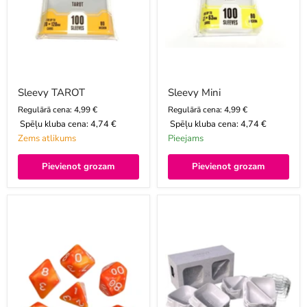
Sleevy TAROT
Sleevy Mini
Regulārā cena: 4,99 €
Regulārā cena: 4,99 €
Spēļu kluba cena:
4,74 €
Spēļu kluba cena:
4,74 €
Zems atlikums
Pieejams
Pievienot grozam
Pievienot grozam
Würfel,
X-
oblivion,
Trayz
orange,
White
7er
Beutel