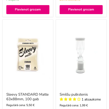
Pievienot grozam
Pievienot grozam
Sleevy
Smilšu
STANDARD
pulkstenis
Matte
63x88mm,
100
gab
Sleevy STANDARD Matte
Smilšu pulkstenis
63x88mm, 100 gab
1 atsauksme
Regulārā cena: 5,50 €
Regulārā cena: 1,99 €