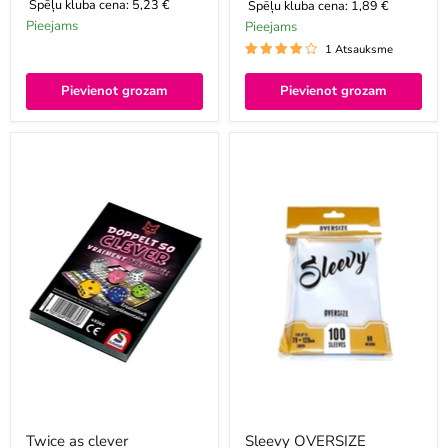
Spēļu kluba cena:
5,23 €
Spēļu kluba cena:
1,89 €
Pieejams
Pieejams
1 Atsauksme
Pievienot grozam
Pievienot grozam
Twice
Sleevy
as
OVERSIZE
clever
replacement
pad
Twice as clever
Sleevy OVERSIZE