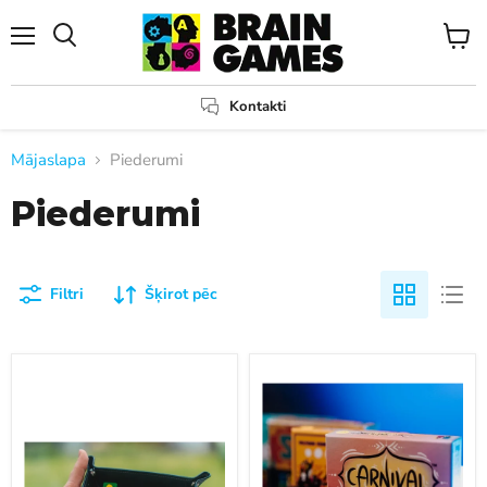
Izvēlne
Apskat
Meklēt
grozu
Kontakti
Mājaslapa
Piederumi
Piederumi
Filtri
Šķirot pēc
Brain
Brain
Games
Games
kauliņu
kāršu
mešanas
spēļu
paliktnis
gumija