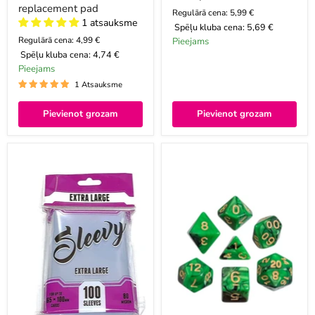
replacement pad
Regulārā cena: 5,99 €
1 atsauksme
Spēļu kluba cena:
5,69 €
Regulārā cena: 4,99 €
Pieejams
Spēļu kluba cena:
4,74 €
Pieejams
1 Atsauksme
Pievienot grozam
Pievienot grozam
Sleevy
Würfel,
XL
oblivion,
grün,
7er
Beutel