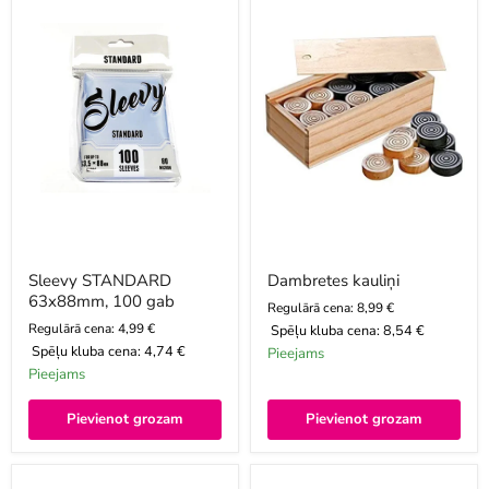
100
gab
Sleevy STANDARD
Dambretes kauliņi
63x88mm, 100 gab
Regulārā cena: 8,99 €
Regulārā cena: 4,99 €
Spēļu kluba cena:
8,54 €
Spēļu kluba cena:
4,74 €
Pieejams
Pieejams
Pievienot grozam
Pievienot grozam
Sleevy
Metamo