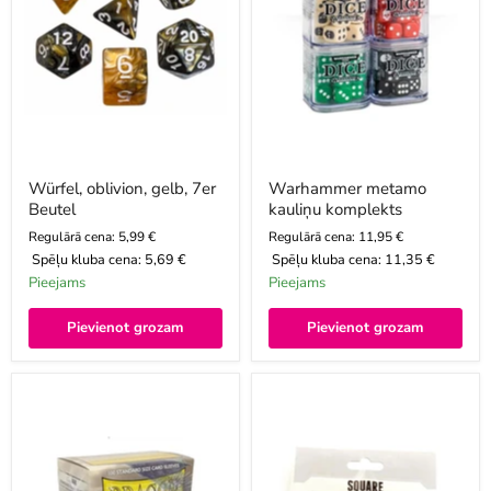
Würfel, oblivion, gelb, 7er
Warhammer metamo
Beutel
kauliņu komplekts
Regulārā cena: 5,99 €
Regulārā cena: 11,95 €
Spēļu kluba cena:
5,69 €
Spēļu kluba cena:
11,35 €
Pieejams
Pieejams
Pievienot grozam
Pievienot grozam
Dragon
Sleevy
Shield
SQUARE
-
Clear,
63.5x88,
100