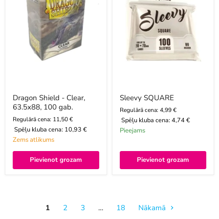
gab.
Dragon Shield - Clear,
Sleevy SQUARE
63.5x88, 100 gab.
Regulārā cena: 4,99 €
Regulārā cena: 11,50 €
Spēļu kluba cena:
4,74 €
Spēļu kluba cena:
10,93 €
Pieejams
Zems atlikums
Pievienot grozam
Pievienot grozam
1
2
3
…
18
Nākamā