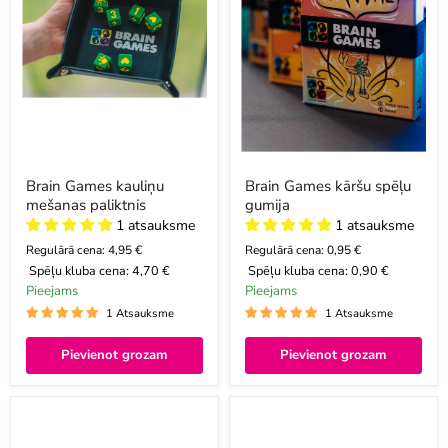
Brain Games kauliņu
Brain Games kāršu spēļu
mešanas paliktnis
gumija
1 atsauksme
1 atsauksme
Regulārā cena: 4,95 €
Regulārā cena: 0,95 €
Spēļu kluba cena:
4,70 €
Spēļu kluba cena:
0,90 €
Pieejams
Pieejams
1 Atsauksme
1 Atsauksme
Pievienot grozam
Pievienot grozam
Sleevy
Dambretes
STANDARD
kauliņi
63x88mm,