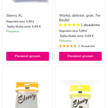
Sleevy XL
Würfel, oblivion, grün, 7er
Beutel
Regulārā cena: 5,99 €
1 atsauksme
Spēļu kluba cena:
5,69 €
Regulārā cena: 5,99 €
Pieejams
Spēļu kluba cena:
5,69 €
Pieejams
1 Atsauksme
Pievienot grozam
Pievienot grozam
Sleevy
Sleevy
TAROT
Mini