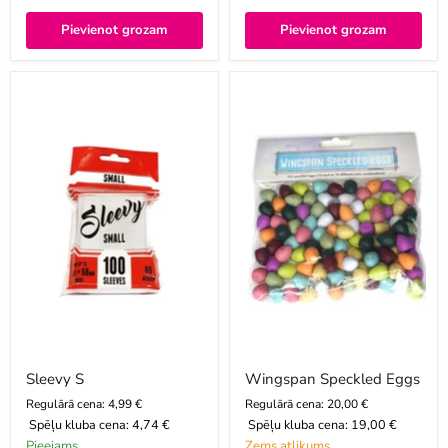
Pievienot grozam
Pievienot grozam
Sleevy
Wingspan
S
Speckled
Eggs
Sleevy S
Wingspan Speckled Eggs
Regulārā cena: 4,99 €
Regulārā cena: 20,00 €
Spēļu kluba cena:
4,74 €
Spēļu kluba cena:
19,00 €
Pieejams
Zems atlikums