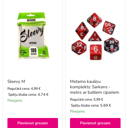
M
kauliņu
komplekts:
Sarkans
-
melns
ar
baltiem
cipariem
Sleevy M
Metamo kauliņu
komplekts: Sarkans -
Regulārā cena: 4,99 €
melns ar baltiem cipariem
Spēļu kluba cena:
4,74 €
Regulārā cena: 5,99 €
Pieejams
Spēļu kluba cena:
5,69 €
Pieejams
Pievienot grozam
Pievienot grozam