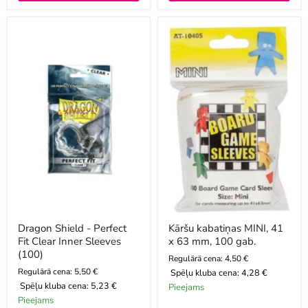
Dragon
Kāršu
Shield
kabatiņas
-
MINI,
Perfect
41
Fit
x
Clear
63
Inner
mm,
Sleeves
100
(100)
gab.
Dragon Shield - Perfect
Kāršu kabatiņas MINI, 41
Fit Clear Inner Sleeves
x 63 mm, 100 gab.
(100)
Regulārā cena: 4,50 €
Regulārā cena: 5,50 €
Spēļu kluba cena:
4,28 €
Spēļu kluba cena:
5,23 €
Pieejams
Pieejams