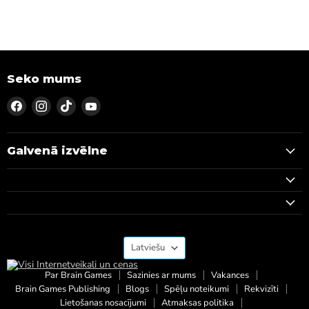
Seko mums
Atrodiet
Atrodiet
Atrodiet
Atrodiet
mūs
mūs
mūs
mūs
Facebook
Instagram
TikTok
YouTube
Galvenā izvēlne
Valoda
Latviešu
Par Brain Games
Sazinies ar mums
Vakances
Brain Games Publishing
Blogs
Spēļu noteikumi
Rekvizīti
Lietošanas nosacījumi
Atmaksas politika