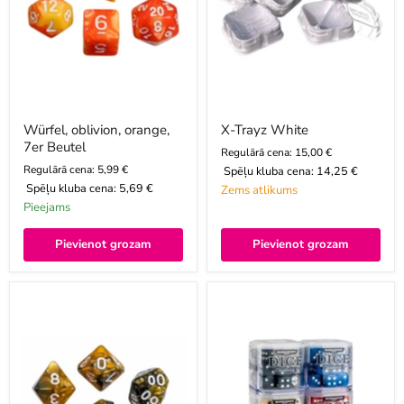
Würfel, oblivion, orange,
X-Trayz White
7er Beutel
Regulārā cena: 15,00 €
Regulārā cena: 5,99 €
Spēļu kluba cena:
14,25 €
Spēļu kluba cena:
5,69 €
Zems atlikums
Pieejams
Pievienot grozam
Pievienot grozam
Würfel,
Warhammer
oblivion,
metamo
gelb,
kauliņu
7er
komplekts
Beutel