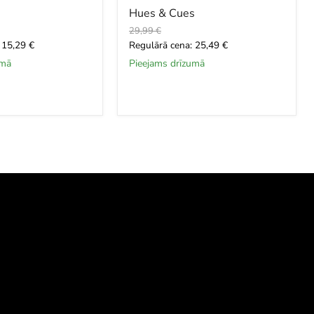
Hues & Cues
Oriģinālā
29,99 €
cena
Šī
 15,29 €
Regulārā cena: 25,49 €
brīža
umā
Pieejams drīzumā
cena