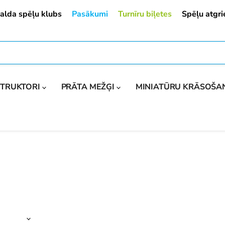
alda spēļu klubs
Pasākumi
Turnīru biļetes
Spēļu atgr
STRUKTORI
PRĀTA MEŽĢI
MINIATŪRU KRĀSOŠ