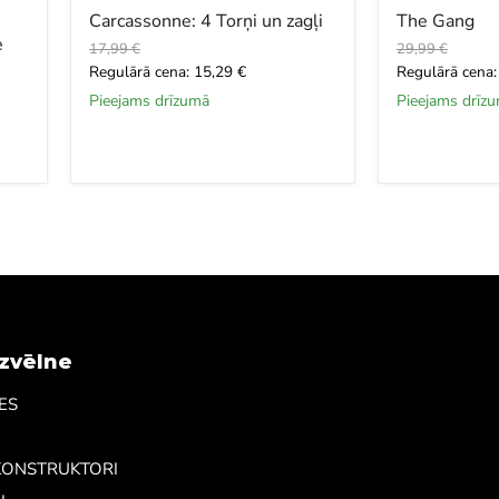
Carcassonne: 4 Torņi un zagļi
The Gang
e
Oriģinālā
Oriģinālā
17,99 €
29,99 €
cena
cena
Šī
Šī
Regulārā cena: 15,29 €
Regulārā cena:
brīža
brīža
Pieejams drīzumā
Pieejams drīz
cena
cena
izvēlne
ES
KONSTRUKTORI