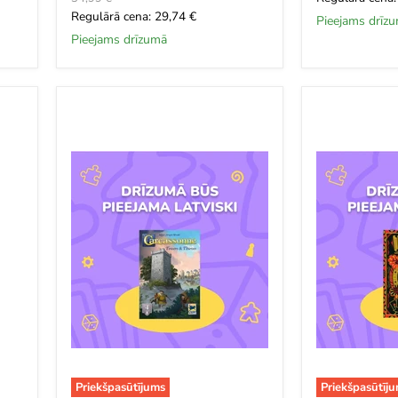
cena
Šī
Regulārā cena: 29,74 €
brīža
Pieejams drīz
brīža
cena
Pieejams drīzumā
cena
Carcassonne:
The
4
Gang
Torņi
un
zagļi
Priekšpasūtījums
Priekšpasūtīj