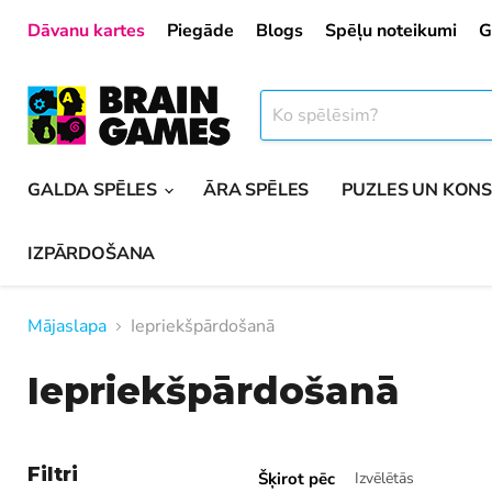
Dāvanu kartes
Piegāde
Blogs
Spēļu noteikumi
G
GALDA SPĒLES
ĀRA SPĒLES
PUZLES UN KON
IZPĀRDOŠANA
Mājaslapa
Iepriekšpārdošanā
Iepriekšpārdošanā
Filtri
Šķirot pēc