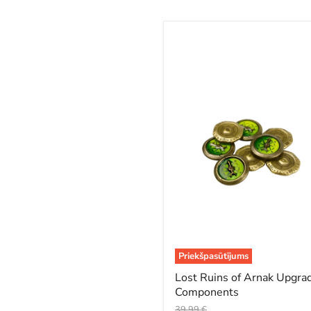
Lost
Ruins
of
Arnak
Upgraded
Components
Priekšpasūtījums
Lost Ruins of Arnak Upgra
Components
Oriģinālā
39,99 €