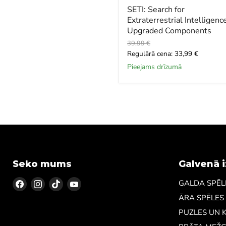
SETI: Search for
Extraterrestrial Intelligenc
Upgraded Components
Oriģinālā
39,99 €
cena
Šī
Regulārā cena: 33,99 €
brīža
Pieejams drīzumā
cena
Seko mums
Galvenā 
Atrodiet
Atrodiet
Atrodiet
Atrodiet
GALDA SPĒL
mūs
mūs
mūs
mūs
ĀRA SPĒLES
Facebook
Instagram
TikTok
YouTube
PUZLES UN 