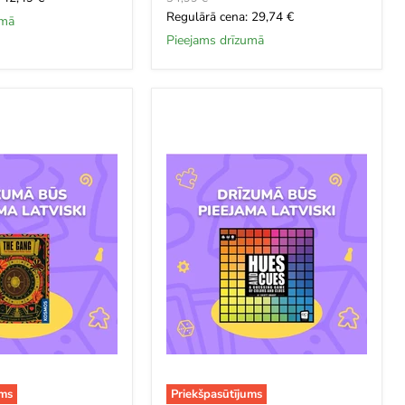
cena
Šī
Regulārā cena: 29,74 €
umā
brīža
Pieejams drīzumā
cena
Hues
&
Cues
ums
Priekšpasūtījums