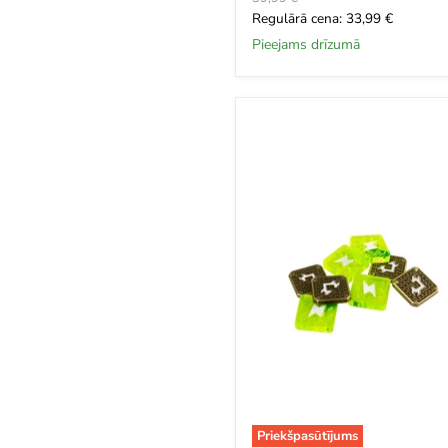
cena
Šī
Regulārā cena: 33,99 €
brīža
Pieejams drīzumā
cena
SETI:
Search
for
Extraterrestrial
Intelligence
Upgraded
Components
Priekšpasūtījums