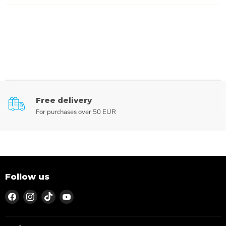
Free delivery
For purchases over 50 EUR
Follow us
Find
Find
Find
Find
us
us
us
us
on
on
on
on