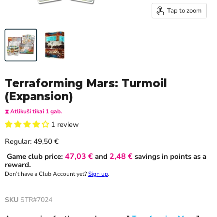
Tap to zoom
Terraforming Mars: Turmoil
(Expansion)
⧗ Atlikuši tikai 1 gab.
1 review
Current price
Regular:
49,50 €
47,03 €
2,48 €
Game club price:
and
savings in points as a
reward.
Don’t have a Club Account yet?
Sign up
.
SKU
STR#7024