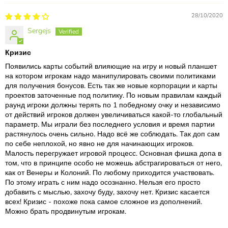
28/10/2020
Sergejs
Кризис
Появились карты событий влияющие на игру и новый планшет
на котором игрокам надо манипулировать своими политиками
для получения бонусов. Есть так же новые корпорации и карты
проектов заточенные под политику. По новым правилам каждый
раунд игроки должны терять по 1 победному очку и независимо
от действий игроков должен увеличиваться какой-то глобальный
параметр. Мы играли без последнего условия и время партии
растянулось очень сильно. Надо всё же соблюдать. Так доп сам
по себе неплохой, но явно не для начинающих игроков.
Малость перегружает игровой процесс. Основная фишка допа в
том, что в принципе особо не можешь абстрагироваться от него,
как от Венеры и Колоний. По любому приходится участвовать.
По этому играть с ним надо осознанно. Нельзя его просто
добавить с мыслью, захочу буду, захочу нет. Кризис касается
всех! Кризис - похоже пока самое сложное из дополнений.
Можно брать продвинутым игрокам.