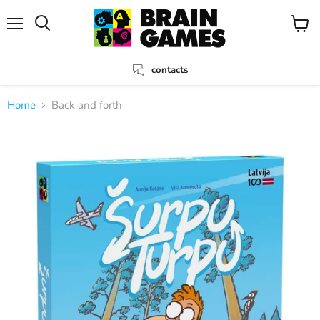
Menu
View
Search
cart
contacts
Home
Back and forth