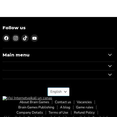
Follow us
Find
Find
Find
Find
us
us
us
us
on
on
on
on
Facebook
Instagram
TikTok
YouTube
Main menu
Language
English
About Brain Games
Contact us
Vacancies
Brain Games Publishing
A blog
Game rules
Company Details
Terms of Use
Refund Policy