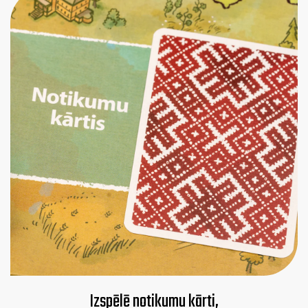
Izspēlē notikumu kārti,