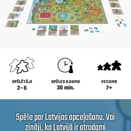
SPĒLĒTĀJI
SPĒLES ILGUMS
VECUMS
30 min.
2–6
7+
Spēle par Latvijas apceļošanu. Vai
zināji, ka Latvijā ir atrodami