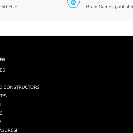
r 50 EUR
Brain Games publishi
nu
ES
ND CONSTRUCTORS
ERS
T
S
E
ASURES!