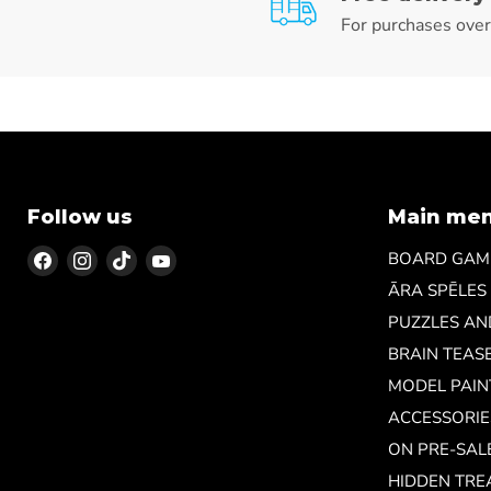
For purchases ove
Follow us
Main me
Find
Find
Find
Find
BOARD GAM
us
us
us
us
ĀRA SPĒLES
on
on
on
on
PUZZLES A
Facebook
Instagram
TikTok
YouTube
BRAIN TEAS
MODEL PAIN
ACCESSORIE
ON PRE-SAL
HIDDEN TRE