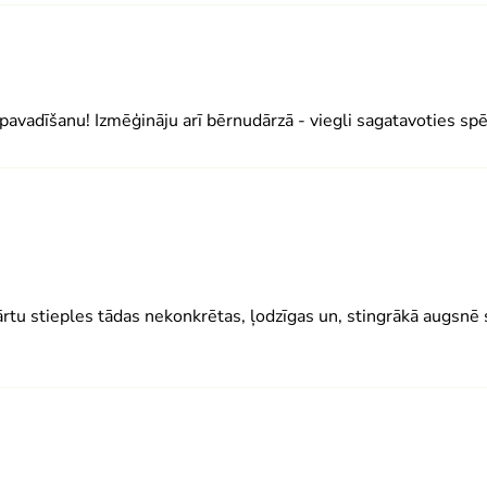
pavadīšanu! Izmēģināju arī bērnudārzā - viegli sagatavoties spēle
vārtu stieples tādas nekonkrētas, ļodzīgas un, stingrākā augsnē 