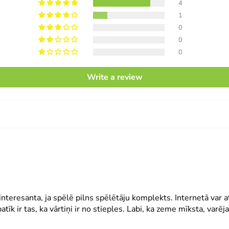
4
1
0
0
0
Write a review
nteresanta, ja spēlē pilns spēlētāju komplekts. Internetā var atr
atīk ir tas, ka vārtiņi ir no stieples. Labi, ka zeme mīksta, varēja