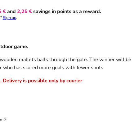
5 €
and
2,25 €
savings in points as a reward.
t?
Sign up
.
utdoor game.
l wooden mallets
balls
through the gate. The winner will be
r who has scored more goals with fewer shots.
 Delivery is possible only by courier
m 2