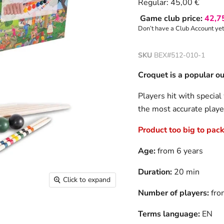
Current price
Regular:
45,00 €
Game club price:
42,7
Don’t have a Club Account ye
SKU
BEX#512-010-1
Croquet is a popular o
Players hit with specia
the most accurate playe
Product too big to pack.
Age:
from 6 years
Duration:
20 min
Click to expand
Number of players:
fro
Terms language:
EN