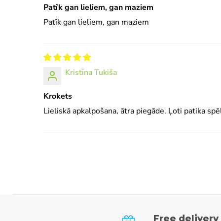
Patîk gan lieliem, gan maziem
Patîk gan lieliem, gan maziem
Kristīna Tukiša
Krokets
Lieliskā apkalpošana, ātra piegāde. Ļoti patika spēl
Free delivery