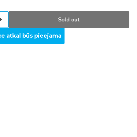
Sold out
ce atkal būs pieejama