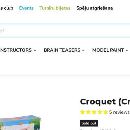
s club
Events
Turnīru biļetes
Spēļu atgriešana
ONSTRUCTORS
BRAIN TEASERS
MODEL PAINT
Croquet (Cr
5 reviews
Sold out