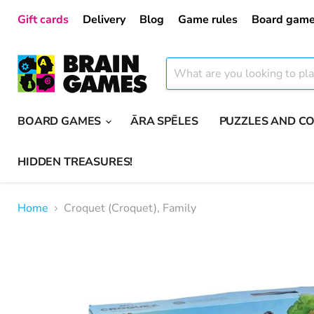
Gift cards
Delivery
Blog
Game rules
Board game
BOARD GAMES
ĀRA SPĒLES
PUZZLES AND C
HIDDEN TREASURES!
Home
Croquet (Croquet), Family