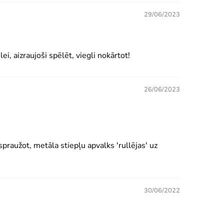
29/06/2023
i, aizraujoši spēlēt, viegli nokārtot!
26/06/2023
spraužot, metāla stiepļu apvalks 'rullējas' uz
30/06/2022