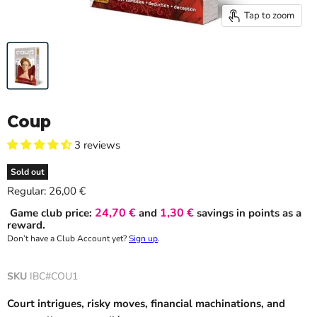
Tap to zoom
Coup
3 reviews
Sold out
Current price
Regular:
26,00 €
24,70 €
1,30 €
Game club price:
and
savings in points as a
reward.
Don’t have a Club Account yet?
Sign up
.
SKU
IBC#COU1
Court intrigues, risky moves, financial machinations, and