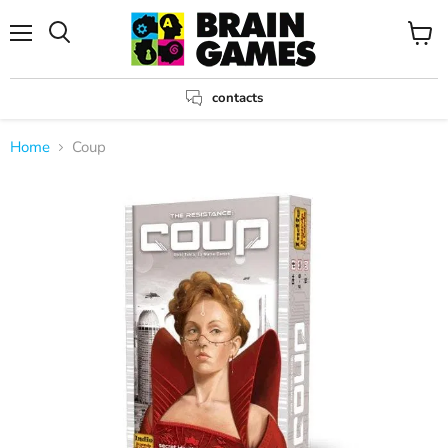
Menu
View
Search
cart
contacts
Home
Coup