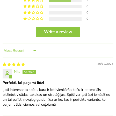
2
0
0
0
Write a review
Sort by
25/12/2025
Nils
Perfekti, lai paņemt līdzi
Ļoti interesanta spēle, kura ir ļoti vienkārša, taču ir potenciāls
pielietot visādas taktikas un stratēģijas. Spēli var ļoti ātri iemācīties
un tai pa īsti nevajag galdu, līdz ar ko, tas ir perfekts variants, ko
paņemt līdzi ciemos vai ceļojumā