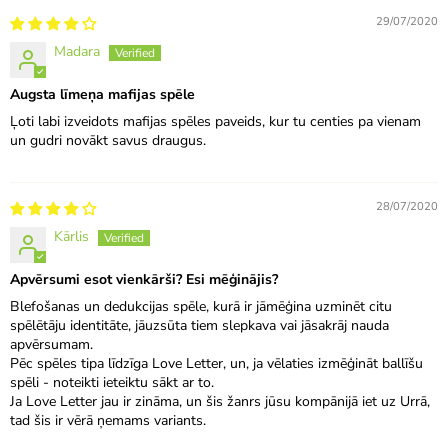
29/07/2020
Madara
Augsta līmeņa mafijas spēle
Ļoti labi izveidots mafijas spēles paveids, kur tu centies pa vienam
un gudri novākt savus draugus.
28/07/2020
Kārlis
Apvērsumi esot vienkārši? Esi mēģinājis?
Blefošanas un dedukcijas spēle, kurā ir jāmēģina uzminēt citu
spēlētāju identitāte, jāuzsūta tiem slepkava vai jāsakrāj nauda
apvērsumam.
Pēc spēles tipa līdzīga Love Letter, un, ja vēlaties izmēģināt ballīšu
spēli - noteikti ieteiktu sākt ar to.
Ja Love Letter jau ir zināma, un šis žanrs jūsu kompānijā iet uz Urrā,
tad šis ir vērā ņemams variants.