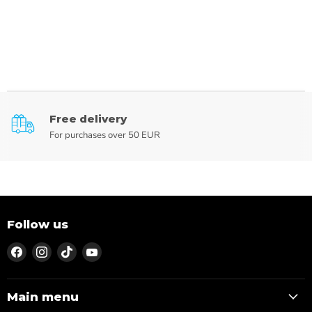
Free delivery
For purchases over 50 EUR
Follow us
Find
Find
Find
Find
us
us
us
us
on
on
on
on
Facebook
Instagram
TikTok
YouTube
Main menu