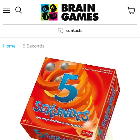
Menu
View
Search
cart
contacts
Home
5 Seconds