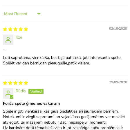
Sort by
02/10/2020
Ilze
+
Ļoti saprotama, vienkārša, bet tajā pat laikā, ļoti interesanta spēle.
Spēlēt var gan bērni,gan pieaugušie,patīk visiem.
29/09/2020
Rūdis
Forša spēle ģimenes vakaram
Spēle ir ļoti vienkārša, kas ļaus piedalīties aŗī jaunākiem bērniem.
Noteikumi ir viegli saprotami un vajadzības gadījumā tos var mazliet
atvieglot, lai mazajiem nebūtu "Bāc, nepaspēju" momenti.
Uz kartiņām dotā tēma bieži vien ir ļoti vispārīga, taču problēmas ir