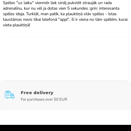
Spēles "uz laiku" vienmēr liek sirdij pukstēt straujāk un rada
adrenalīnu, kur nu vēl ja dotas vien 5 sekundes :grin: interesanta
spēles ideja. Turklāt, man patīk, ka plauktiņā stāv spēles - īstas
taustāmas nevis tikai telefonā "appi", šī ir viena no tām spēlēm, kurai
vieta plauktiņā!
Free delivery
For purchases over 50 EUR