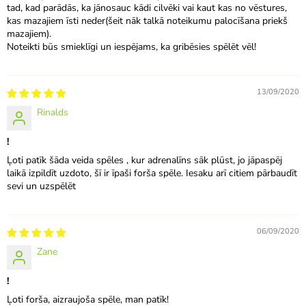
tad, kad parādās, ka jānosauc kādi cilvēki vai kaut kas no vēstures,
kas mazajiem īsti neder(šeit nāk talkā noteikumu palocīšana priekš
mazajiem).
Noteikti būs smieklīgi un iespējams, ka gribēsies spēlēt vēl!
13/09/2020
Rinalds
!
Ļoti patīk šāda veida spēles , kur adrenalīns sāk plūst, jo jāpaspēj
laikā izpildīt uzdoto, šī ir īpaši forša spēle. Iesaku arī citiem pārbaudīt
sevi un uzspēlēt
06/09/2020
Zane
!
Ļoti forša, aizraujoša spēle, man patīk!