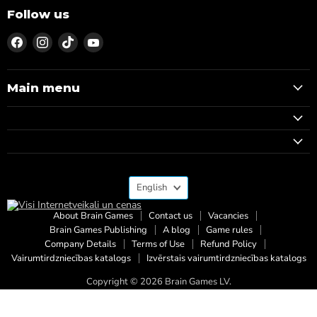
Follow us
Find
Find
Find
Find
us
us
us
us
on
on
on
on
Facebook
Instagram
TikTok
YouTube
Main menu
Language
English
About Brain Games
Contact us
Vacancies
Brain Games Publishing
A blog
Game rules
Company Details
Terms of Use
Refund Policy
Vairumtirdzniecības katalogs
Izvērstais vairumtirdzniecības katalogs
Copyright © 2026 Brain Games LV.
Powered by Shopify