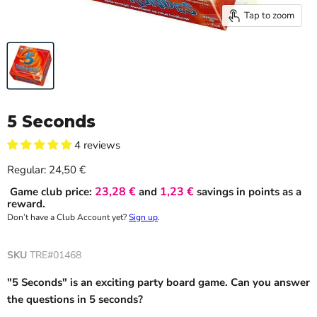
Tap to zoom
5 Seconds
4 reviews
Current price
Regular:
24,50 €
23,28 €
1,23 €
Game club price:
and
savings in points as a
reward.
Don’t have a Club Account yet?
Sign up
.
SKU
TRE#01468
"5 Seconds" is an exciting party board game. Can you answer
the questions in 5 seconds?